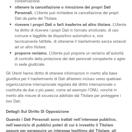
conservazione.
ottenere la cancellazione o rimozione dei propri Dati
Personali.
L’Utente può richiedere la cancellazione dei propri
Dati da parte del Titolare.
ricevere i propri Dati o farli trasferire ad altro titolare.
L’Utente
ha diritto di ricevere i propri Dati in formato strutturato, di uso
comune e leggibile da dispositivo automatico e, ove
tecnicamente fattibile, di ottenerne il trasferimento senza ostacoli
ad un altro titolare.
proporre reclamo.
L’Utente può proporre un reclamo all’autorità
di controllo della protezione dei dati personali competente o agire
in sede giudiziale.
Gli Utenti hanno diritto di ottenere informazioni in merito alla base
giuridica per il trasferimento di Dati all'estero incluso verso qualsiasi
organizzazione internazionale regolata dal diritto internazionale o
costituita da due o più paesi, come ad esempio l’ONU, nonché in
merito alle misure di sicurezza adottate dal Titolare per proteggere i
loro Dati.
Dettagli Sul Diritto Di Opposizione
Quando i Dati Personali sono trattati nell’interesse pubblico,
nell’esercizio di pubblici poteri di cui è investito il Titolare
oppure per perseguire un interesse legittimo del Titolare, gli