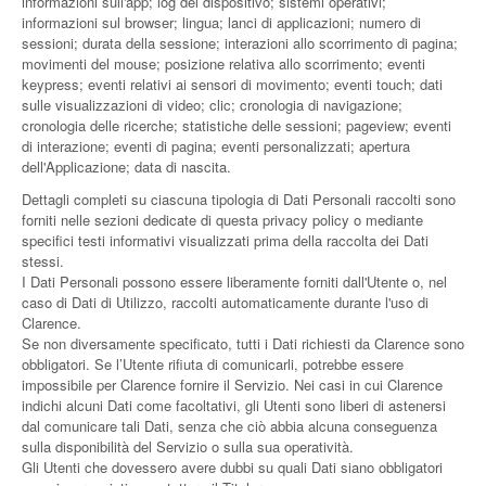
informazioni sull'app; log del dispositivo; sistemi operativi;
informazioni sul browser; lingua; lanci di applicazioni; numero di
sessioni; durata della sessione; interazioni allo scorrimento di pagina;
movimenti del mouse; posizione relativa allo scorrimento; eventi
keypress; eventi relativi ai sensori di movimento; eventi touch; dati
sulle visualizzazioni di video; clic; cronologia di navigazione;
cronologia delle ricerche; statistiche delle sessioni; pageview; eventi
di interazione; eventi di pagina; eventi personalizzati; apertura
dell'Applicazione; data di nascita.
Dettagli completi su ciascuna tipologia di Dati Personali raccolti sono
forniti nelle sezioni dedicate di questa privacy policy o mediante
specifici testi informativi visualizzati prima della raccolta dei Dati
stessi.
I Dati Personali possono essere liberamente forniti dall'Utente o, nel
caso di Dati di Utilizzo, raccolti automaticamente durante l'uso di
Clarence.
Se non diversamente specificato, tutti i Dati richiesti da Clarence sono
obbligatori. Se l’Utente rifiuta di comunicarli, potrebbe essere
impossibile per Clarence fornire il Servizio. Nei casi in cui Clarence
indichi alcuni Dati come facoltativi, gli Utenti sono liberi di astenersi
dal comunicare tali Dati, senza che ciò abbia alcuna conseguenza
sulla disponibilità del Servizio o sulla sua operatività.
Gli Utenti che dovessero avere dubbi su quali Dati siano obbligatori